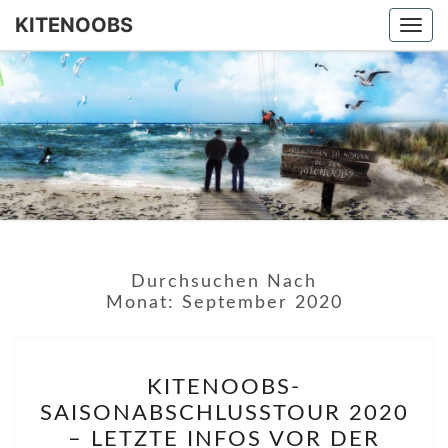
KITENOOBS
Togg
navi
KITENOO
Herzlich
Willkommen
Bei Den
Kitenoobs!
Durchsuchen Nach
Monat:
September 2020
KITENOOBS-
KITENOOBS-
SAISONABSCHLUSSTOU
SAISONABSCHLUSSTOUR 2020
2020
– LETZTE INFOS VOR DER
–