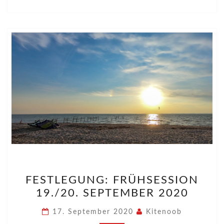
FESTLEGUNG:
FESTLEGUNG: FRÜHSESSION
FRÜHSESSION
19./20. SEPTEMBER 2020
19./20.
SEPTEMBER
17. September 2020
Kitenoob
2020