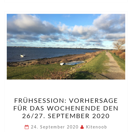
FRÜHSESSION:
FRÜHSESSION: VORHERSAGE
VORHERSAGE
FÜR DAS WOCHENENDE DEN
FÜR
26/27. SEPTEMBER 2020
DAS
WOCHENENDE
24. September 2020
Kitenoob