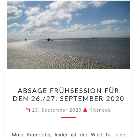
ABSAGE
ABSAGE FRÜHSESSION FÜR
FRÜHSESSION
DEN 26./27. SEPTEMBER 2020
FÜR
DEN
25. September 2020
Kitenoob
26./27.
SEPTEMBER
2020
Moin Kitenoobs, leider ist der Wind für eine