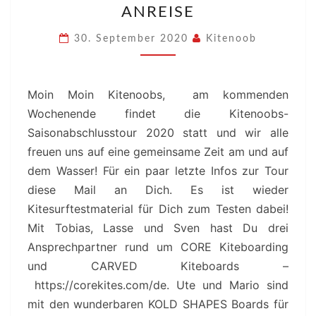
ANREISE
LETZTE
INFOS
30. September 2020
Kitenoob
VOR
DER
Moin Moin Kitenoobs, am kommenden
ANREISE
Wochenende findet die Kitenoobs-
Saisonabschlusstour 2020 statt und wir alle
freuen uns auf eine gemeinsame Zeit am und auf
dem Wasser! Für ein paar letzte Infos zur Tour
diese Mail an Dich. Es ist wieder
Kitesurftestmaterial für Dich zum Testen dabei!
Mit Tobias, Lasse und Sven hast Du drei
Ansprechpartner rund um CORE Kiteboarding
und CARVED Kiteboards –
https://corekites.com/de. Ute und Mario sind
mit den wunderbaren KOLD SHAPES Boards für