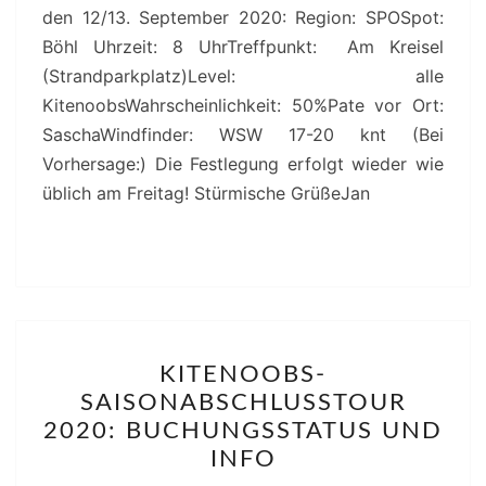
den 12/13. September 2020: Region: SPOSpot:
Böhl Uhrzeit: 8 UhrTreffpunkt: Am Kreisel
(Strandparkplatz)Level: alle
KitenoobsWahrscheinlichkeit: 50%Pate vor Ort:
SaschaWindfinder: WSW 17-20 knt (Bei
Vorhersage:) Die Festlegung erfolgt wieder wie
üblich am Freitag! Stürmische GrüßeJan
KITENOOBS-
KITENOOBS-
SAISONABSCHLUSSTOU
SAISONABSCHLUSSTOUR
2020:
2020: BUCHUNGSSTATUS UND
BUCHUNGSSTATUS
INFO
UND