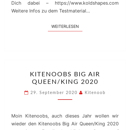
Dich dabei – https://www.koldshapes.com
Weitere Infos zu dem Testmaterial…
WEITERLESEN
WEITERLESEN
KITENOOBS
KITENOOBS BIG AIR
BIG
QUEEN/KING 2020
AIR
QUEEN/KING
29. September 2020
Kitenoob
2020
Moin Kitenoobs, auch dieses Jahr wollen wir
wieder den Kitenoobs Big Air Queen/King 2020